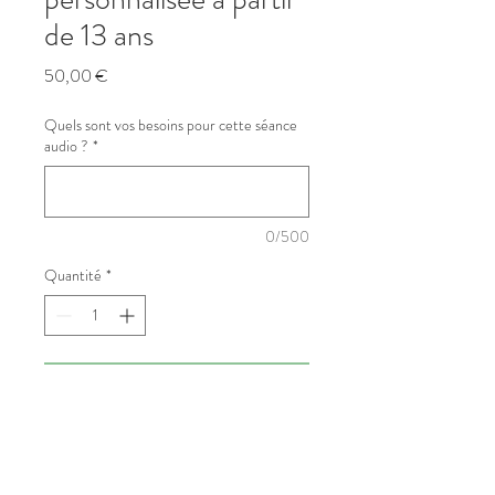
de 13 ans
Prix
50,00 €
Quels sont vos besoins pour cette séance
audio ?
*
0/500
Quantité
*
Ajouter au panier
Une séance de 30 minutes
personnalisée va agir en