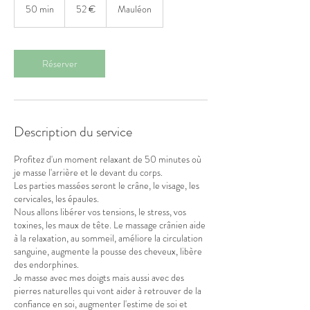
euros
50 min
5
52 €
Mauléon
0
m
i
n
Réserver
Description du service
Profitez d'un moment relaxant de 50 minutes où
je masse l'arrière et le devant du corps.
Les parties massées seront le crâne, le visage, les
cervicales, les épaules.
Nous allons libérer vos tensions, le stress, vos
toxines, les maux de tête. Le massage crânien aide
à la relaxation, au sommeil, améliore la circulation
sanguine, augmente la pousse des cheveux, libère
des endorphines.
Je masse avec mes doigts mais aussi avec des
pierres naturelles qui vont aider à retrouver de la
confiance en soi, augmenter l'estime de soi et