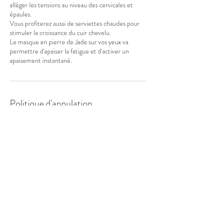
alléger les tensions au niveau des cervicales et
épaules.
Vous profiterez aussi de serviettes chaudes pour
stimuler la croissance du cuir chevelu.
Le masque en pierre de Jade sur vos yeux va
permettre d'apaiser la fatigue et d'activer un
apaisement instantané.
Politique d'annulation
Pour annuler ou reprogrammer merci de me
contacter 24h minimum auparavant
Coordonnées
Grand Champ, 79700 Mauléon, France
0766460498
clechout@gmail.com